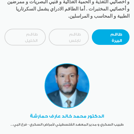
نشرات
و أخصائيي التغذية و الحمية الغذائية و فنيي البصريات و ممرضين
و أخصائيي المختبرات . أما الطاقم الادراي يشمل السكرتاريا
المتبرعون
الطبية و المحاسب و المراسلين.
الصور
طاقم
طاقم
طاقم
البيرة
نابلس
الخليل
فيديو
تواصل
معنا
English
الدكتور محمد خالد عارف حمارشة
طبيب السكري و مدير المعهد الفلسطيني لأمراض السكري - فرع البي...