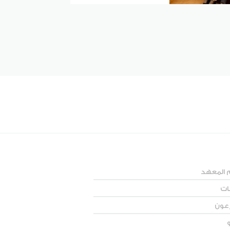
 المعهد
نات
رعون