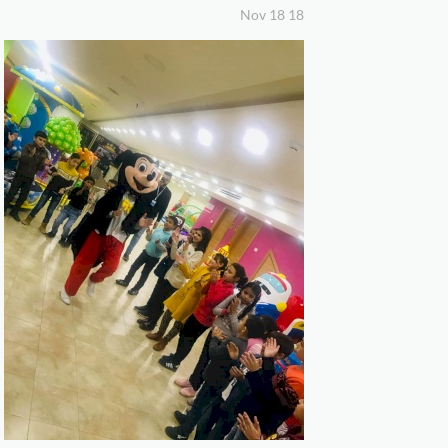
نشرات
18 Nov 18
المتبرعون
الصور
فيديو
تواصل
معنا
English